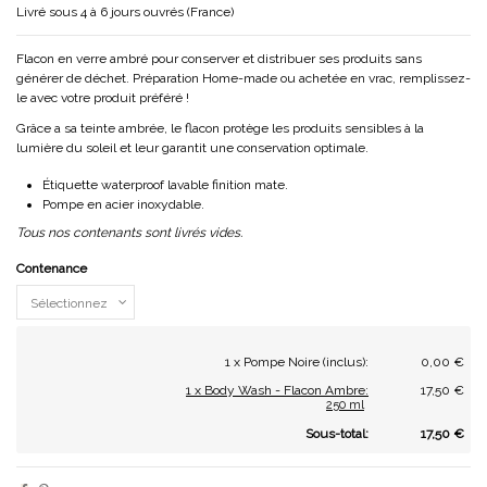
Livré sous 4 à 6 jours ouvrés (France)
Flacon en verre ambré pour conserver et distribuer ses produits sans
générer de déchet. Préparation Home-made ou achetée en vrac, remplissez-
le avec votre produit préféré !
Grâce a sa teinte ambrée, le flacon protège les produits sensibles à la
lumière du soleil et leur garantit une conservation optimale.
Étiquette waterproof lavable finition mate.
Pompe en acier inoxydable.
Tous nos contenants sont livrés vides.
Contenance
1 x Pompe Noire (inclus):
0,00 €
1 x Body Wash - Flacon Ambre:
17,50 €
250 ml
Sous-total:
17,50 €