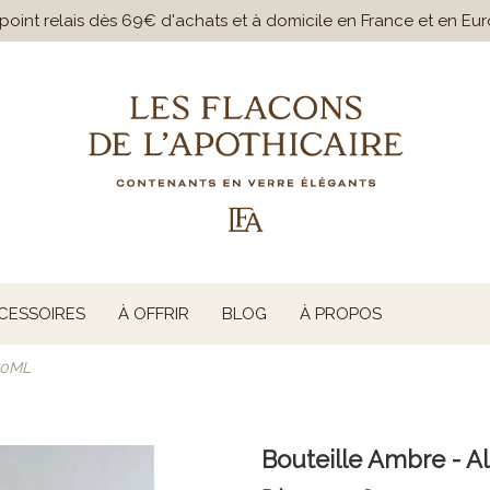
n point relais dès 69€ d'achats et à domicile en France et en E
CESSOIRES
À OFFRIR
BLOG
À PROPOS
00ML
Bouteille Ambre - A