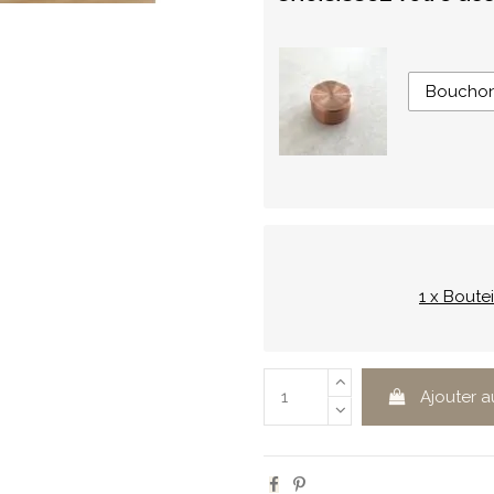
Bouchon 
1 x Boute
Ajouter a