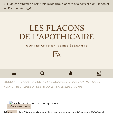
✨ Livraison offerte en point relais dès 69€ d'achats et à domicile en France et
en Europe dès 149€
0
ACCUEIL
PACKS
BOUTEILLE ORGANIQUE TRANSPARENTE BASSE
500ML - BEC VERSEUR LESTÉ DORÉ - SANS SÉRIGRAPHIE
✨Nouveauté✨
Bouteille Organique Transparente Basse 500ml -
Pack