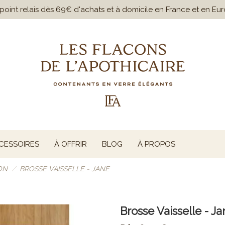
n point relais dès 69€ d'achats et à domicile en France et en E
CESSOIRES
À OFFRIR
BLOG
À PROPOS
ON
BROSSE VAISSELLE - JANE
Brosse Vaisselle - J