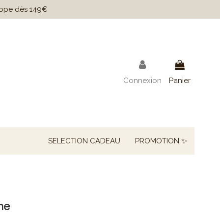
urope dès 149€
Connexion
Panier
SELECTION CADEAU
PROMOTION ✨
ane