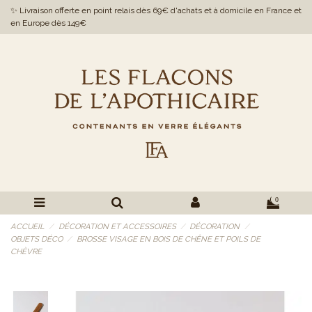
✨ Livraison offerte en point relais dès 69€ d'achats et à domicile en France et
en Europe dès 149€
0
ACCUEIL
DÉCORATION ET ACCESSOIRES
DÉCORATION
OBJETS DÉCO
BROSSE VISAGE EN BOIS DE CHÊNE ET POILS DE
CHÈVRE