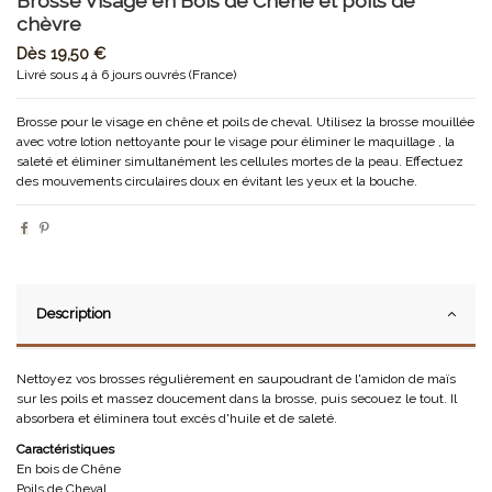
Brosse Visage en Bois de Chêne et poils de
chèvre
Dès
19,50 €
Livré sous 4 à 6 jours ouvrés (France)
Brosse pour le visage en chêne et poils de cheval. Utilisez la brosse mouillée
avec votre lotion nettoyante pour le visage pour éliminer le maquillage , la
saleté et éliminer simultanément les cellules mortes de la peau. Effectuez
des mouvements circulaires doux en évitant les yeux et la bouche.
Description
Nettoyez vos brosses régulièrement en saupoudrant de l'amidon de maïs
sur les poils et massez doucement dans la brosse, puis secouez le tout. Il
absorbera et éliminera tout excès d'huile et de saleté.
Caractéristiques
En bois de Chêne
Poils de Cheval