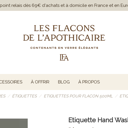
n point relais dès 69€ d'achats et à domicile en France et en E
CESSOIRES
À OFFRIR
BLOG
À PROPOS
RES
ÉTIQUETTES
ETIQUETTES POUR FLACON 500ML
ETI
Etiquette Hand Was