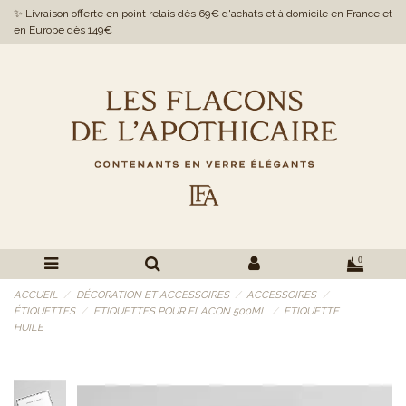
✨ Livraison offerte en point relais dès 69€ d'achats et à domicile en France et
en Europe dès 149€
0
ACCUEIL
DÉCORATION ET ACCESSOIRES
ACCESSOIRES
ÉTIQUETTES
ETIQUETTES POUR FLACON 500ML
ETIQUETTE
HUILE