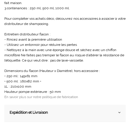
fait maison.
3 contenances : 250 ml, 500 ml, 1000 ml.
Pour compléter vos achats déco, découvrez nos accessoires à associer à votre
distributeur de shampooing.
Entretien distributeur flacon :
- Rincez avant la première utilisation
- Utilisez un entonnoir pour réduire les pertes
- Nettoyez à la main avec une éponge douce et séchez avec un chiffon
microfibre Ne faites pas tremper le flacon au risque d’altérer la résistance de
l’étiquette. Ce qui veut dire : pas de lave-vaisselle.
Dimensions du flacon (Hauteur x Diamètre), hors accessoire :
• 250 ml : 145x61 mm
• 500 ml : 160x82 mm •
1L : 210x100 mm
Hauteur pompe extérieure : 50 mm
En savoir plus sur notre politique de fabrication
Expédition et Livraison