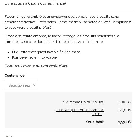
Livré sous 4 à 6 jours ouvrés (France)
Flacon en verre ambré pour conserver et distribuer ses produits sans
générer de déchet. Préparation Home-made ou achetée en vrac, remplissez-
le avec votre produit préféré !
Grâce a sa teinte ambrée, le flacon protège les produits sensibles à la
lumière du soleil et leur garantit une conservation optimale.
Étiquette waterproof lavable finition mate.
Pompe en acier inoxydable.
Tous nos contenants sont livrés vides.
Contenance
1 x Pompe Noire (inclus):
0,00 €
1 x Shampoo - Flacon Ambre:
17,50 €
250 ml
Sous-total:
17,50 €